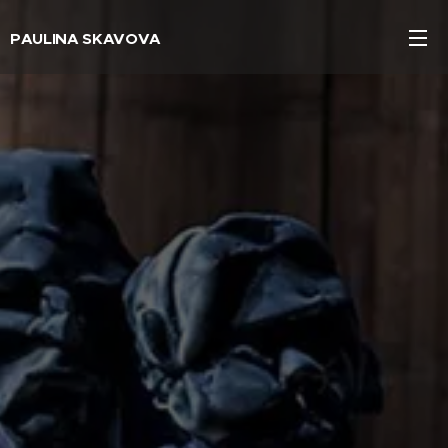
PAULINA SKAVOVA
sochařka / sculptor